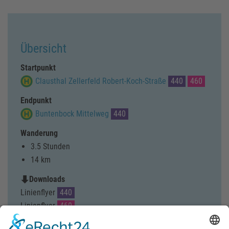
Übersicht
Startpunkt
Clausthal Zellerfeld Robert-Koch-Straße
440
460
Endpunkt
Buntenbock Mittelweg
440
Wanderung
3.5 Stunden
14 km
Downloads
Linienflyer
440
Linienflyer
460